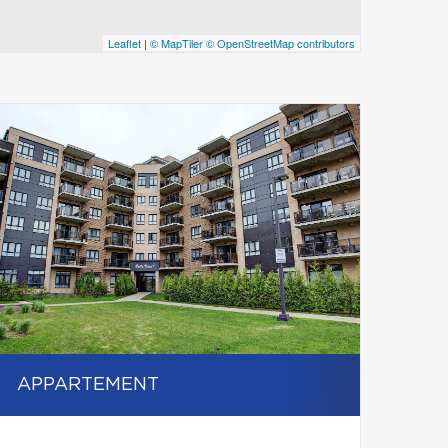
Leaflet
|
© MapTiler
© OpenStreetMap contributors
APPARTEMENT