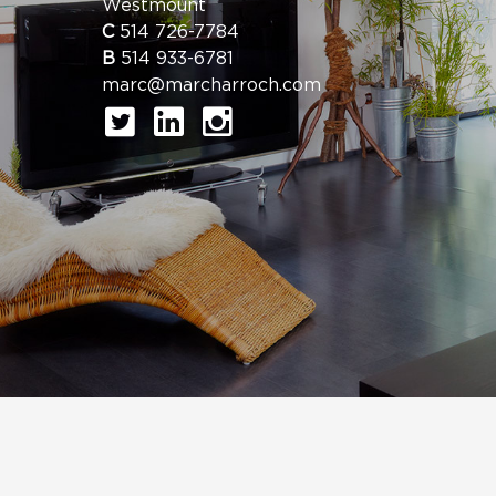
Westmount
C
514 726-7784
B
514 933-6781
marc@marcharroch.com